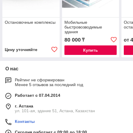
Остановочные комплексы
Мобильные
Оста
быстровозводимые
оста
здания
80 000
₸
от
Цену уточняйте
Купить
О нас
Рейтинг не сформирован
Менее 5 отзывов за последний год
Работает с 07.04.2014
г. Астана
ул. 101-ая, здание 51, Астана, Казахстан
Контакты
Сегодня работает с 09:00 до 18:00