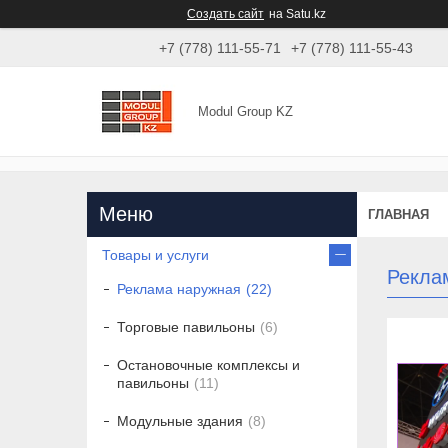
Создать сайт
на Satu.kz
+7 (778) 111-55-71
+7 (778) 111-55-43
Modul Group KZ
ГЛАВНАЯ
Товары и услуги
Рекла
Реклама наружная
22
Торговые павильоны
6
Остановочные комплексы и
павильоны
11
Модульные здания
8