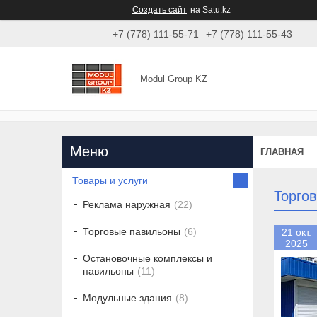
Создать сайт
на Satu.kz
+7 (778) 111-55-71
+7 (778) 111-55-43
Modul Group KZ
ГЛАВНАЯ
Товары и услуги
Торгов
Реклама наружная
22
Торговые павильоны
6
21 окт.
2025
Остановочные комплексы и
павильоны
11
Модульные здания
8