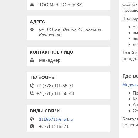
Особой 
ТОО Modul Group KZ
произво
Преиму
ещ
ул. 101-ая, здание 51, Астана,
вы
Казахстан
во
до
Такой ф
города 
Менеджер
Где в
Модуль
+7 (778) 111-55-71
Пр
+7 (778) 111-55-43
Ко
Ап
Се
Благода
1115571@mail.ru
решени
+77781115571