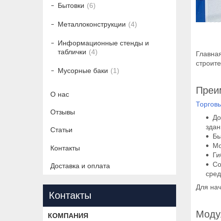
Бытовки
6
Металлоконструкции
4
Информационные стенды и
таблички
4
Главная
строите
Мусорные баки
1
Преи
О нас
Торгов
Отзывы
До
здан
Статьи
Бы
Мо
Контакты
Ги
Со
Доставка и оплата
сред
Для на
Контакты
Моду